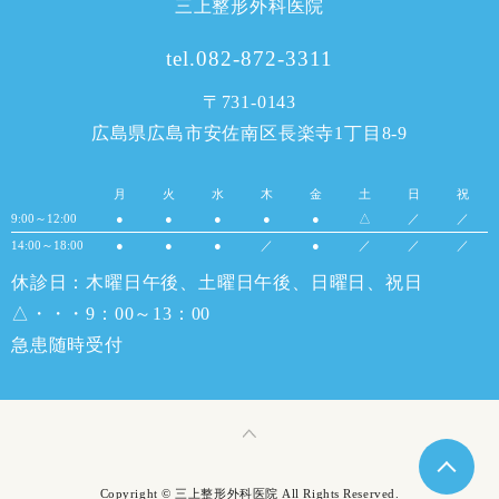
三上整形外科医院
tel.082-872-3311
〒731-0143
広島県広島市安佐南区長楽寺1丁目8-9
月
火
水
木
金
土
日
祝
9:00～12:00
●
●
●
●
●
△
／
／
14:00～18:00
●
●
●
／
●
／
／
／
休診日：木曜日午後、土曜日午後、日曜日、祝日
△・・・9：00～13：00
急患随時受付
Copyright © 三上整形外科医院 All Rights Reserved.