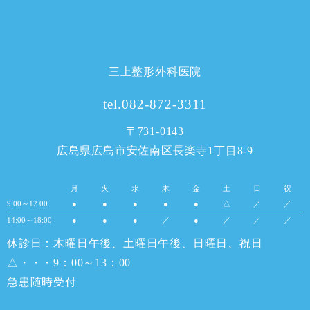
三上整形外科医院
tel.082-872-3311
〒731-0143
広島県広島市安佐南区長楽寺1丁目8-9
月
火
水
木
金
土
日
祝
9:00～12:00
●
●
●
●
●
△
／
／
14:00～18:00
●
●
●
／
●
／
／
／
休診日：木曜日午後、土曜日午後、日曜日、祝日
△・・・9：00～13：00
急患随時受付