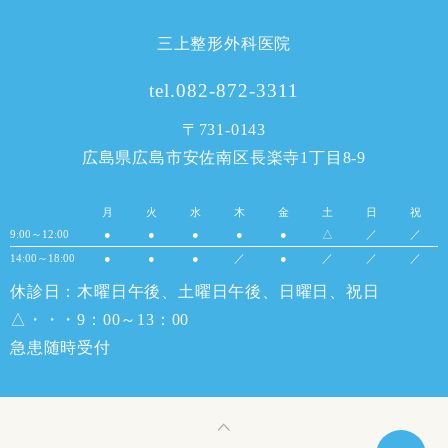
三上整形外科医院
tel.082-872-3311
〒731-0143
広島県広島市安佐南区長楽寺1丁目8-9
月
火
水
木
金
土
日
祝
9:00～12:00
●
●
●
●
●
△
／
／
14:00～18:00
●
●
●
／
●
／
／
／
休診日：木曜日午後、土曜日午後、日曜日、祝日
△・・・9：00～13：00
急患随時受付